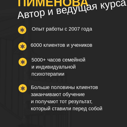
ПИМЕНОВА
Автор и ведущая курса
Опыт работы с 2007 года
6000 клиентов и учеников
5000+ часов семейной
и индивидуальной
психотерапии
Больше половины клиентов
платить в долларах
заканчивают обучение
и получают тот результат,
который ставили перед собой
Оформить рассрочку