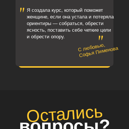
Я создала курс, который поможет
женщине, если она устала и потеряла
ориентиры — собраться, обрести
ясность, поставить себе четкие цели
и обрести опору.
С любовью,
Софья Пименова
Остались
в
опросы?
платить в долларах