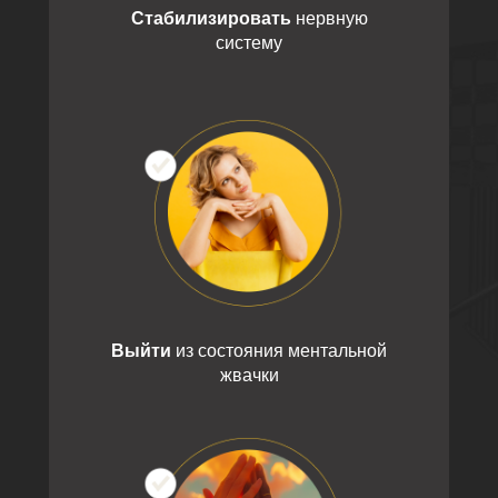
Стабилизировать
нервную
Софья
систему
Психолог, психотера
Пименов
Выйти
из состояния ментальной
жвачки