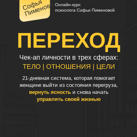
С
о
ь
я
П
и
м
е
н
о
в
ф
а
Онлайн-курс
психолога Софьи Пименовой
ПЕРЕХОД
Чек-ап личности в трех сферах:
ТЕЛО | ОТНОШЕНИЯ | ЦЕЛИ
21-дневная система, которая помогает
женщине
выйти из состояния перегруза,
вернуть ясность
и снова начать
управлять своей жизнью