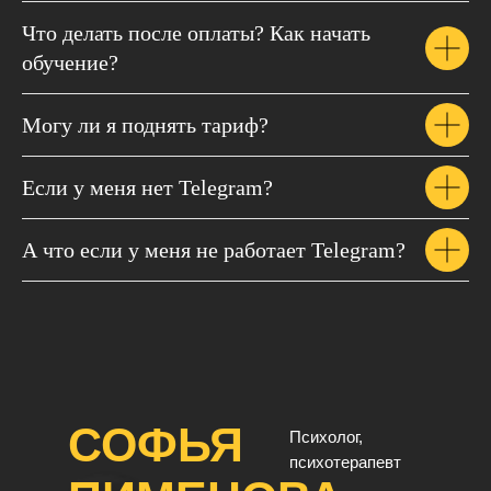
Что делать после оплаты? Как начать
обучение?
Могу ли я поднять тариф?
Если у меня нет Telegram?
А что если у меня не работает Telegram?
Продажи закрыты
Не получается оплатить?
Или оплата из-за рубежа?
СОФЬЯ
Психолог,
Напишите нам, мы
психотерапевт
обязательно все решим❤️
Продажи закрыты