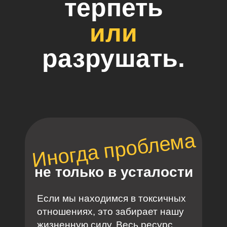
терпеть
или
разрушать.
Иногда проблема
не только в усталости
терпеть
или разрушать.
Если мы находимся в токсичных
отношениях, это забирает нашу
жизненную силу. Весь ресурс